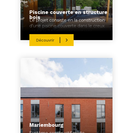
Piscine couverte en structure
bois
Le projet consiste en la construction
d’une piscine couverte dans le creux
créé par 2 bâtiments existants
d’habitation assemblés en L.
Découvrir
Mariembourg