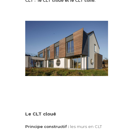
CLT : le CLT cloué et le CLT collé.
Le CLT cloué
Principe constructif :
les murs en CLT