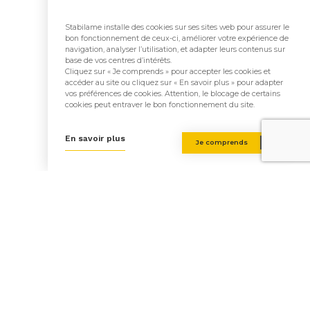
Stabilame installe des cookies sur ses sites web pour assurer le
Fabrication et étude du bois
bon fonctionnement de ceux-ci, améliorer votre expérience de
navigation, analyser l’utilisation, et adapter leurs contenus sur
:
Stabilame
base de vos centres d’intérêts.
Cliquez sur « Je comprends » pour accepter les cookies et
accéder au site ou cliquez sur « En savoir plus » pour adapter
Architecte(s) :
Association
vos préférences de cookies. Attention, le blocage de certains
cookies peut entraver le bon fonctionnement du site.
Momentanée Maxime
En savoir plus
Je comprends
Système constructif mixte :
/
Retour aux réalisations