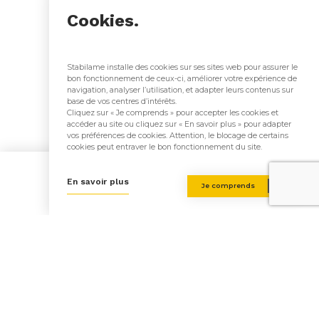
Cookies.
Retour aux réalisations
Stabilame installe des cookies sur ses sites web pour assurer le
bon fonctionnement de ceux-ci, améliorer votre expérience de
navigation, analyser l’utilisation, et adapter leurs contenus sur
base de vos centres d’intérêts.
Cliquez sur « Je comprends » pour accepter les cookies et
accéder au site ou cliquez sur « En savoir plus » pour adapter
vos préférences de cookies. Attention, le blocage de certains
cookies peut entraver le bon fonctionnement du site.
S’inscrire à notre
En savoir plus
Je comprends
Newsletter
Soyez les premiers informés de nos actualités, évènements &
évolutions technologiques!