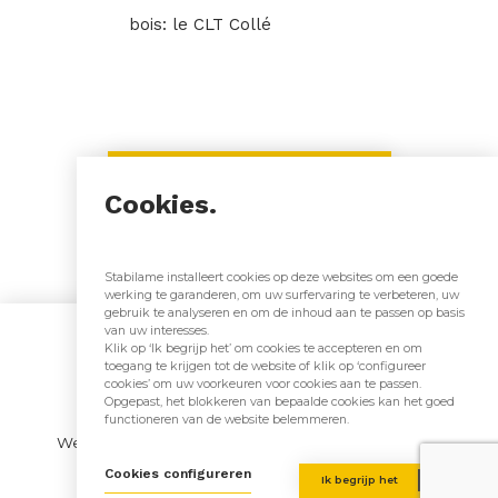
bois: le CLT Collé
Terug naar onze realisaties
Cookies.
Stabilame installeert cookies op deze websites om een goede
werking te garanderen, om uw surfervaring te verbeteren, uw
gebruik te analyseren en om de inhoud aan te passen op basis
Inschrijven voor onze
van uw interesses.
Klik op ‘Ik begrijp het’ om cookies te accepteren en om
toegang te krijgen tot de website of klik op ‘configureer
nieuwsbrief
cookies’ om uw voorkeuren voor cookies aan te passen.
Opgepast, het blokkeren van bepaalde cookies kan het goed
functioneren van de website belemmeren.
Wees als eerste op de hoogte van onze nieuwtjes,
evenementen & technologische evoluties!
Cookies configureren
Ik begrijp het